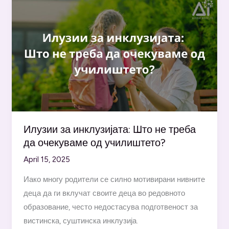
Блум:
Размислувања
за
инклузивното
образование
пред
почеток
на
училишната
Илузии за инклузијата: Што не треба
година
да очекуваме од училиштето?
April 15, 2025
Иако многу родители се силно мотивирани нивните
деца да ги вклучат своите деца во редовното
образование, често недостасува подготвеност за
вистинска, суштинска инклузија.