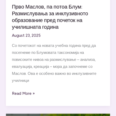
Прво Маслов, па потоа Блум:
Размислувања за инклузивното
образование пред почеток на
училишната година
August 23, 2025
Со почетокот на новата учебна година пред да
посегнеме по Блумовата таксономија на
повисоките нивоа на размислување – анализа,
евалуација, креација – мора да започнеме со
Маслов. Ова е особено важно во инклузивните
училници
Прво
Read More »
Маслов,
па
потоа