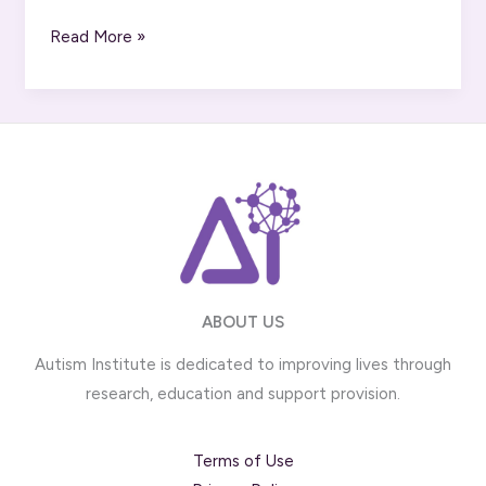
Илузии
Read More »
за
инклузијата:
Што
не
треба
да
очекуваме
од
училиштето?
ABOUT US
Autism Institute is dedicated to improving lives through
research, education and support provision.
Terms of Use